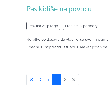
Pas kidiše na povocu
Pravilno vaspitanje
Problemi u ponašanju
Neretko se dešava da vlasnici sa svojim psi
upadnu u neprijatnu situaciju. Makar jedan p
1
2