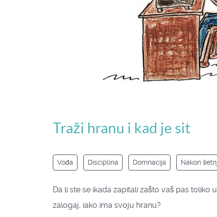
Traži hranu i kad je sit
Vođa
Disciplina
Domnacija
Nakon šetn
Da li ste se ikada zapitali zašto vaš pas toliko
zalogaj, iako ima svoju hranu?