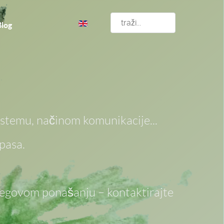
Izaberite vaš jezik
Blog
istemu, načinom komunikacije...
pasa.
njegovom ponašanju – kontaktirajte