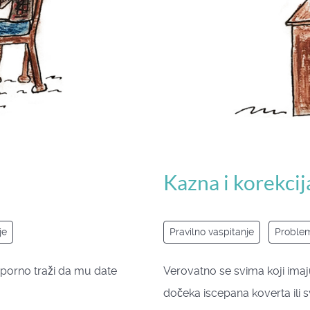
Kazna i korekcij
je
Pravilno vaspitanje
Problem
 uporno traži da mu date
Verovatno se svima koji imaju 
dočeka iscepana koverta ili s