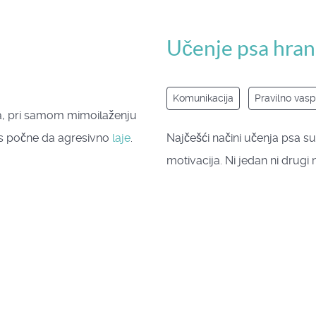
Učenje psa hrano
Komunikacija
Pravilno vasp
ma, pri samom mimoilaženju
as počne da agresivno
laje
.
Najčešći načini učenja psa su
motivacija. Ni jedan ni drugi 