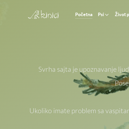
Početna
Život 
Psi
Svrha sajta je upoznavanje lju
Pose
Ukoliko imate problem sa vaspitan