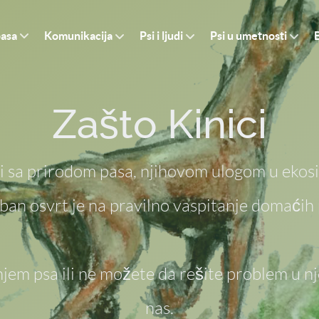
pasa
Komunikacija
Psi i ljudi
Psi u umetnosti
Zašto Kinici
di sa prirodom pasa, njihovom ulogom u ekos
ban osvrt je na pravilno vaspitanje domaćih 
jem psa ili ne možete da rešite problem u 
nas.