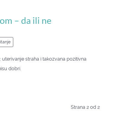
m – da ili ne
itanje
: uterivanje straha i takozvana pozitivna
nisu dobri.
Strana 2 od 2