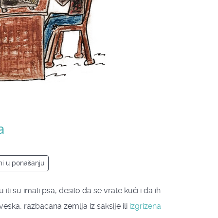
a
i u ponašanju
ili su imali psa, desilo da se vrate kući i da ih
veska, razbacana zemlja iz saksije ili
izgrizena