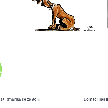
15. smanjila se za
50%
Domaći pas 