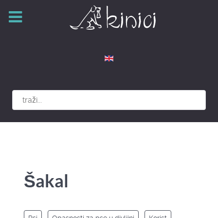
Izaberite vaš jezik
Šakal