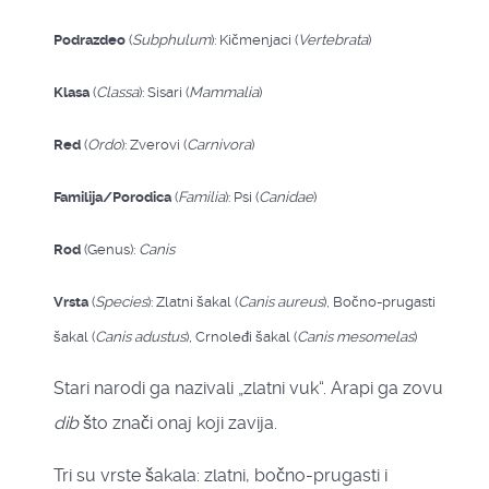
Podrazdeo
(
Subphulum
): Kičmenjaci (
Vertebrata
)
Klasa
(
Classa
): Sisari (
Mammalia
)
Red
(
Ordo
): Zverovi (
Carnivora
)
Familija/Porodica
(
Familia
): Psi (
Canidae
)
Rod
(Genus):
Canis
Vrsta
(
Species
): Zlatni šakal (
Canis
aureus
), Bočno-prugasti
šakal (
Canis
adustus
), Crnoleđi šakal (
Canis
mesomelas
)
Stari narodi ga nazivali „zlatni vuk“. Arapi ga zovu
dib
što znači onaj koji zavija.
Tri su vrste šakala: zlatni, bočno-prugasti i