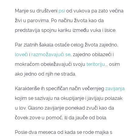
Manje su društveni
psi
od vukova pa zato većina
živi u parovima. Po načinu života kao da
predstavlja spojnu kariku između vuka i lisice.
Par zlatnih šakala ostaće celog života zajedno,
loveći
i
razmožavajući se
, zajedno obilazeći i
mokraćom obeležavajući svoju
teritoriju
... osim
ako jedno od njih ne strada.
Karakteriše ih specifičan način večernjeg
zavijanja
kojim se sazivaju na okupljanje i javljaju polazak
u lov. Glasno zavijanje ponekad zvuči kao da
čovek zove u pomoć, ili da jauče od bola.
Posle dva meseca od kada se rode majka s