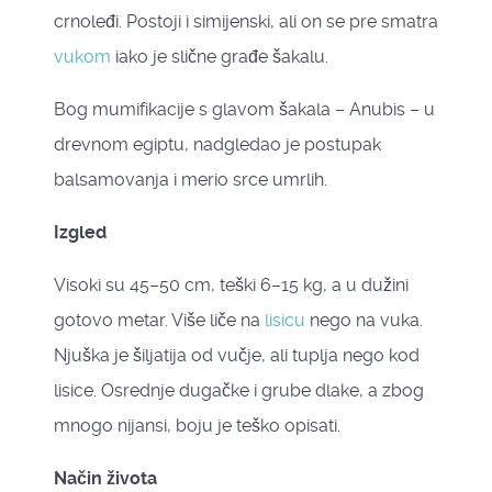
crnoleđi. Postoji i simijenski, ali on se pre smatra
vukom
iako je slične građe šakalu.
Bog mumifikacije s glavom šakala – Anubis – u
drevnom egiptu, nadgledao je postupak
balsamovanja i merio srce umrlih.
Izgled
Visoki su 45–50 cm, teški 6–15 kg, a u dužini
gotovo metar. Više liče na
lisicu
nego na vuka.
Njuška je šiljatija od vučje, ali tuplja nego kod
lisice. Osrednje dugačke i grube dlake, a zbog
mnogo nijansi, boju je teško opisati.
Način života