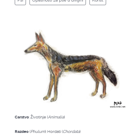
Psi
Opasnosti za pse u divljini
Korist
Carstvo
: Životinje (
Animalia
)
Razdeo
(
Phulum
): Hordati (
Chordata
)