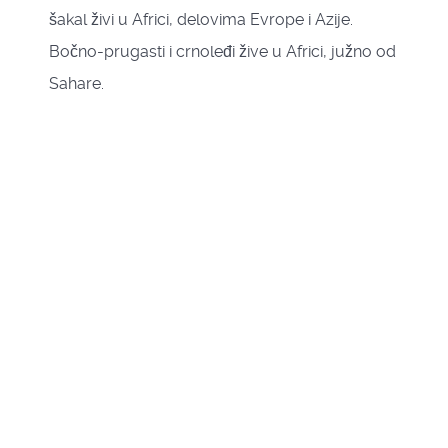
šakal živi u Africi, delovima Evrope i Azije.
Bočno-prugasti i crnoleđi žive u Africi, južno od
Sahare.