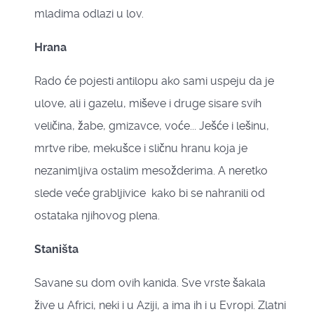
mladima odlazi u lov.
Hrana
Rado će pojesti antilopu ako sami uspeju da je
ulove, ali i gazelu, miševe i druge sisare svih
veličina, žabe, gmizavce, voće... Ješće i lešinu,
mrtve ribe, mekušce i sličnu hranu koja je
nezanimljiva ostalim mesožderima. A neretko
slede veće grabljivice kako bi se nahranili od
ostataka njihovog plena.
Staništa
Savane su dom ovih kanida. Sve vrste šakala
žive u Africi, neki i u Aziji, a ima ih i u Evropi. Zlatni