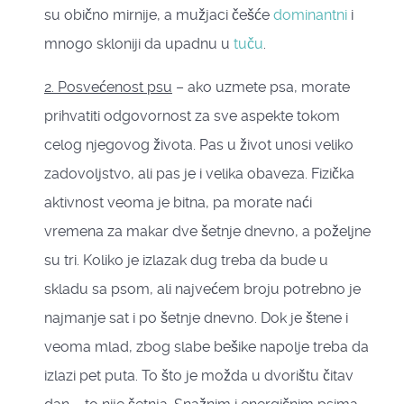
su obično mirnije, a mužjaci češće
dominantni
i
mnogo skloniji da upadnu u
tuču
.
2. Posvećenost psu
– ako uzmete psa, morate
prihvatiti odgovornost za sve aspekte tokom
celog njegovog života. Pas u život unosi veliko
zadovoljstvo, ali pas je i velika obaveza. Fizička
aktivnost veoma je bitna, pa morate naći
vremena za makar dve šetnje dnevno, a poželjne
su tri. Koliko je izlazak dug treba da bude u
skladu sa psom, ali najvećem broju potrebno je
najmanje sat i po šetnje dnevno. Dok je štene i
veoma mlad, zbog slabe bešike napolje treba da
izlazi pet puta. To što je možda u dvorištu čitav