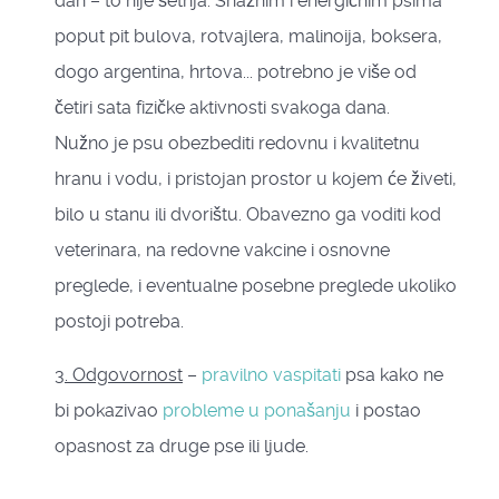
dan – to nije šetnja. Snažnim i energičnim psima
poput pit bulova, rotvajlera, malinoija, boksera,
dogo argentina, hrtova... potrebno je više od
četiri sata fizičke aktivnosti svakoga dana.
Nužno je psu obezbediti redovnu i kvalitetnu
hranu i vodu, i pristojan prostor u kojem će živeti,
bilo u stanu ili dvorištu. Obavezno ga voditi kod
veterinara, na redovne vakcine i osnovne
preglede, i eventualne posebne preglede ukoliko
postoji potreba.
3. Odgovornost
–
pravilno vaspitati
psa kako ne
bi pokazivao
probleme u ponašanju
i postao
opasnost za druge pse ili ljude.