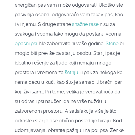
energičan pas vam može odgovarati. Ukoliko ste
pasivnija osoba, odgovaraće vam takav pas, kao
i vi njemu. S druge strane
snažne rase
nisu za
svakoga i veoma lako mogu da postanu veoma
opasni psi
. Ne zaboravite ni vaše godine.
Štene
bi
moglo biti previše za stariju osobu. Stariji pas je
idealno rešenje za ljude koji nemaju mnogo
prostora i vremena za
šetnju
ili pak za nekoga ko
nema decu u kući, kao što je samac ili bračni par
koji živi sam... Pri tome, velika je verovatnoća da
su odrasli psi naučeni da ne vrše nuždu u
zatvorenom prostoru. A satisfakcija više je što
odrasle i starije pse obično poslednje biraju. Kod
udomljavanja, obratite pažnju i na pol psa. Ženke