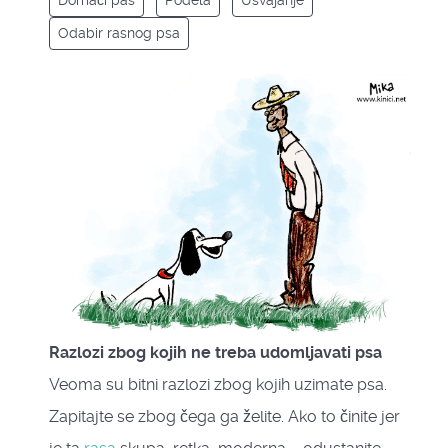
Domaći pas
Podela
Usvajanje
Odabir rasnog psa
Razlozi zbog kojih ne treba udomljavati psa
Veoma su bitni razlozi zbog kojih uzimate psa.
Zapitajte se zbog čega ga želite. Ako to činite jer