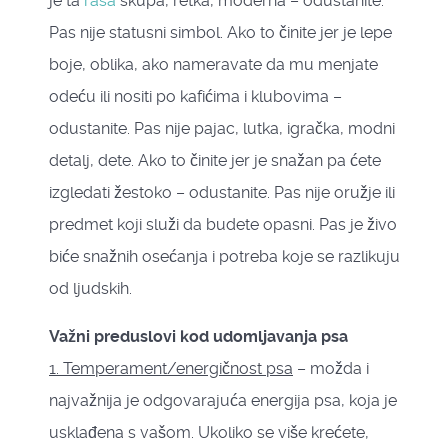
je ta
rasa
skupa, retka, moderna – odustanite.
Pas nije statusni simbol. Ako to činite jer je lepe
boje, oblika, ako nameravate da mu menjate
odeću ili nositi po kafićima i klubovima –
odustanite. Pas nije pajac, lutka, igračka, modni
detalj, dete. Ako to činite jer je snažan pa ćete
izgledati žestoko – odustanite. Pas nije oružje ili
predmet koji služi da budete opasni. Pas je živo
biće snažnih osećanja i potreba koje se razlikuju
od ljudskih.
Važni preduslovi kod udomljavanja psa
1. Temperament/energičnost psa
– možda i
najvažnija je odgovarajuća energija psa, koja je
usklađena s vašom. Ukoliko se više krećete,