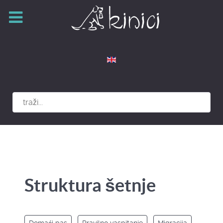
Izaberite vaš jezik
Struktura šetnje