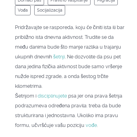
Domaći pas
Pravilno vaspitanje
Migracija
Vođa
Socijalizacija
Pridržavajte se rasporeda, koju će činiti ista ili bar
približno ista dnevna aktivnost. Trudite se da
među danima bude što manje razlika u trajanju
ukupnih dnevnih
šetnji
. Ne dozvolite da psu pet
dana jedina fizička aktivnost bude samo vršenje
nužde ispred zgrade, a onda šestog trčite
kilometrima.
Šetnjom i
disciplinujete
psa jer ona prava šetnja
podrazumeva određena pravila: treba da bude
strukturirana i jednostavna. Ukoliko ima pravu
formu, učvršćuje vašu poziciju
vođe
.