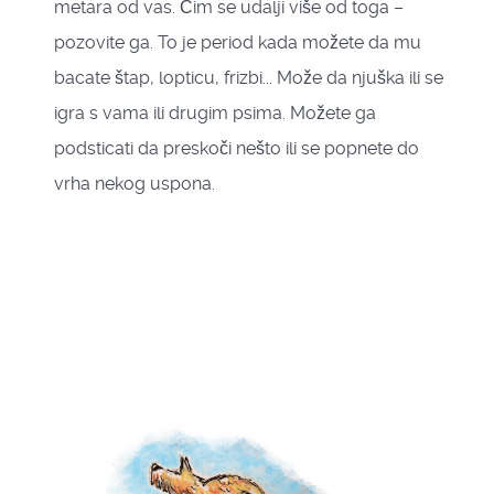
metara od vas. Čim se udalji više od toga –
pozovite ga. To je period kada možete da mu
bacate štap, lopticu, frizbi... Može da njuška ili se
igra s vama ili drugim psima. Možete ga
podsticati da preskoči nešto ili se popnete do
vrha nekog uspona.