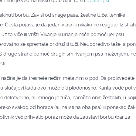
dom ili ih je veoma teško obuzdati. To su
opasni psi
.
inuti borbu. Zavisi od snage pasa, žestine tuče, tehnike
. Česta pojava je da jedan vlasnik nikako ne reaguje. Iz straha
 to viče ili vrišti. Vikanje ili urlanje neće pomoći jer psu
erovatno se spremate pridružiti tuči. Neuporedivo teže, a po
u. S druge strane pomoć drugih smirivanjem psa maženjem, n
sti.
načina je da tresnete nečim metalnim o pod. Da proizvedete
ki su slučajevi kada ovo može biti plodonosno. Kanta vode poli
delotvorno, ali mnogo je tuča, naročito onih žestokih, u koj
 preko svakog od boraca (ali ne isti na oba psa) ili ponekad čak
tivnik već prihvatio poraz može da zaustavi borbu (bar za