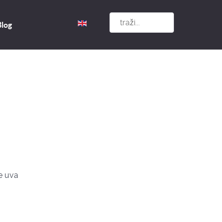
Izaberite vaš jezik
Blog
e uva