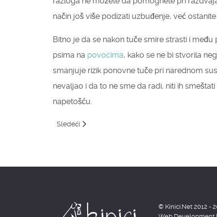
razloga ne možete da pomognete pri razdvajanju
način još više podizati uzbuđenje, već ostanite 
Bitno je da se nakon tuče smire strasti i međ
psima na
povocima
, kako se ne bi stvorila n
smanjuje rizik ponovne tuče pri narednom sus
nevaljao i da to ne sme da radi, niti ih smešt
napetošću.
Sledeći članak: Neprijateljski susret pasa
Sledeći
© Kinici.Net 2012 - 
Web Development