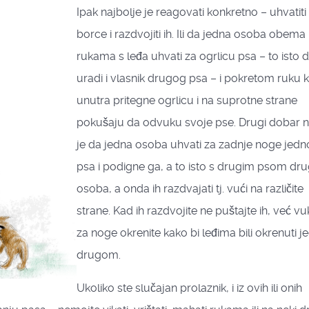
Ipak najbolje je reagovati konkretno – uhvatiti
borce i razdvojiti ih. Ili da jedna osoba obema
rukama s leđa uhvati za ogrlicu psa – to isto 
uradi i vlasnik drugog psa – i pokretom ruku 
unutra pritegne ogrlicu i na suprotne strane
pokušaju da odvuku svoje pse. Drugi dobar n
je da jedna osoba uhvati za zadnje noge jed
psa i podigne ga, a to isto s drugim psom dr
osoba, a onda ih razdvajati tj. vući na različite
strane. Kad ih razdvojite ne puštajte ih, već vu
za noge okrenite kako bi leđima bili okrenuti j
drugom.
Ukoliko ste slučajan prolaznik, i iz ovih ili onih