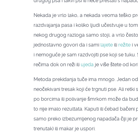
drugog psa i takvi psi ili neće prestati s napa
Nekada je vrlo lako, a nekada veoma teško prek
razdvajanja pasa i koliko ljudi učestvuje u tome
nekog drugog razloga samo stoji, a vrlo često uz
jednostavno govori da i sami
lajete
ili
režite
i v
i nemoguće je sam razdvojiti pse koji se tuk
rečima dok on reži ili
ujeda
je više štete od kori
Metoda prekidanja tuče ima mnogo. Jedan od 
neočekivani tresak koji će trgnuti pse. Ali ret
po borcima ili polivanje šmrkom može da bude 
to nije imalo rezultata. Kaputi ili ćebad bačeni
samo preko izbezumljenog napadača čiji je pro
trenutak) ili makar je uspori.