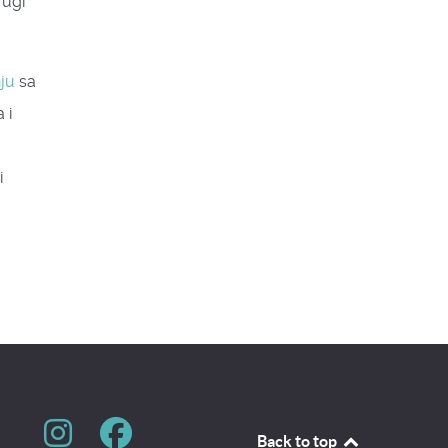
rugi
ju
sa
 i
i
Back to top