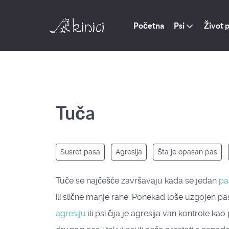
Početna
Život 
Psi
Tuča
Susret pasa
Agresija
Šta je opasan pas
Tuče se najčešće završavaju kada se jedan
pa
ili slične manje rane. Ponekad loše uzgojen pas
agresiju
ili psi čija je agresija van kontrole k