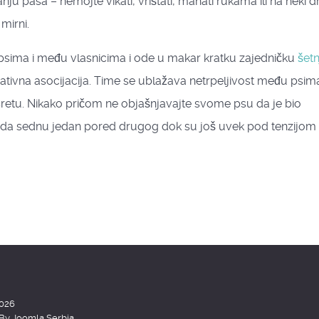
 pasa – nemojte vikati, vrištati, mahati rukama ili na neki d
mirni.
u psima i među vlasnicima i ode u makar kratku zajedničku
šetn
egativna asocijacija. Time se ublažava netrpeljivost među psima
retu. Nikako pričom ne objašnjavajte svome psu da je bio
ati da sednu jedan pored drugog dok su još uvek pod tenzijom 
2026
 By
Joomla Serbia