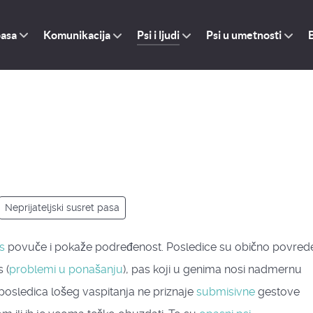
pasa
Komunikacija
Psi i ljudi
Psi u umetnosti
Neprijateljski susret pasa
s
povuče i pokaže podređenost. Posledice su obično povred
 (
problemi u ponašanju
), pas koji u genima nosi nadmernu
ao posledica lošeg vaspitanja ne priznaje
submisivne
gestove