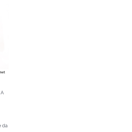
 A
e da