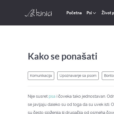
Početna
Život 
Psi
Kako se ponašati
Komunikacija
Upoznavanje sa psom
Bonto
Nije susret
psa
i čoveka tako jednostavan. Odn
se javljaju daleko su od toga da su uvek isti. 
su često složenija ili drugačija od osmeha čov