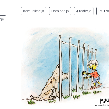
Komunikacija
Dominacija
4 reakcije
Psi i 
nje