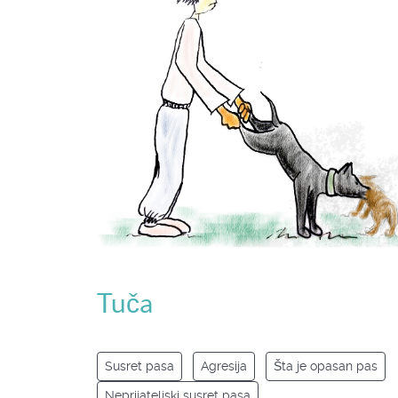
Tuča
Susret pasa
Agresija
Šta je opasan pas
Neprijateljski susret pasa