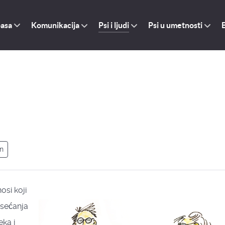
pasa
Komunikacija
Psi i ljudi
Psi u umetnosti
n
osi koji
Osećanja
eka i