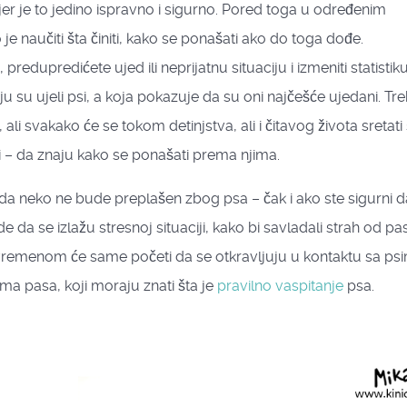
er je to jedino ispravno i sigurno. Pored toga u određenim
o je naučiti šta činiti, kako se ponašati ako do toga dođe.
edupredićete ujed ili neprijatnu situaciju i izmeniti statistik
 su ujeli psi, a koja pokazuje da su oni najčešće ujedani. Tr
 ali svakako će se tokom detinjstva, ali i čitavog života sretati
eli – da znaju kako se ponašati prema njima.
 da neko ne bude preplašen zbog psa – čak i ako ste sigurni d
a se izlažu stresnoj situaciji, kako bi savladali strah od pa
 vremenom će same početi da se otkravljuju u kontaktu sa ps
ima pasa, koji moraju znati šta je
pravilno vaspitanje
psa.