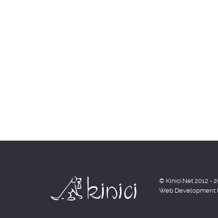
© Kinici.Net 2012 - 
Web Development