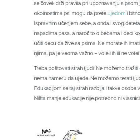
se čovek drži pravila pri upoznavanju s psom j
okolnostima psi mogu da prete
ujedom
i bitn
Ispravnim učenjem sebe, a onda i svog deteta, pr
napadima pasa, a naročito o bebama i deci koju
učiti decu da žive sa psima. Ne morate ih imati,
njima, pa je veoma važno – voleli ih ili ne vol
Treba poštovati strah ljudi. Ne možemo tražiti
nema nameru da ujede. Ne možemo terati ljude d
Edukacijom se taj strah razbija i takve osobe
Ništa manje edukacije nije potrebno ni vlasnic