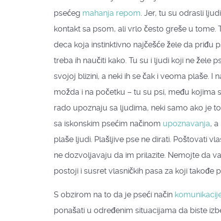
psećeg
mahanja repom
. Jer, tu su odrasli ljud
kontakt sa psom, ali vrlo često greše u tome. 
deca koja instinktivno najčešće žele da priđu ps
treba ih naučiti kako. Tu su i ljudi koji ne žele p
svojoj blizini, a neki ih se čak i veoma plaše. I n
možda i na početku – tu su psi, među kojima s
rado upoznaju sa ljudima, neki samo ako je to
sa iskonskim psećim načinom
upoznavanja
, a
plaše ljudi. Plašljive pse ne dirati. Poštovati vla
ne dozvoljavaju da im prilazite. Nemojte da v
postoji i susret vlasničkih pasa za koji takođe
S obzirom na to da je pseći način
komunikacij
ponašati u određenim situacijama da biste izbegl