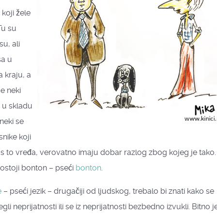
i koji žele
Tu su
u, ali
sa u
a kraju, a
e neki
 u skladu
 neki se
snike koji
as to vređa, verovatno imaju dobar razlog zbog kojeg je tako.
 postoji bonton – pseći
bonton
.
e
– pseći jezik – drugačiji od ljudskog, trebalo bi znati kako se
i neprijatnosti ili se iz neprijatnosti bezbedno izvukli. Bitno j