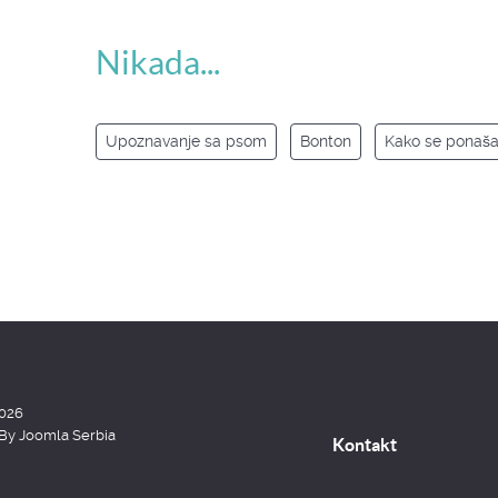
Nikada...
Upoznavanje sa psom
Bonton
Kako se ponaša
2026
 By
Joomla Serbia
Kontakt