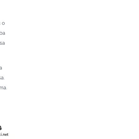
u o
eba
 sa
a
sa.
ima.