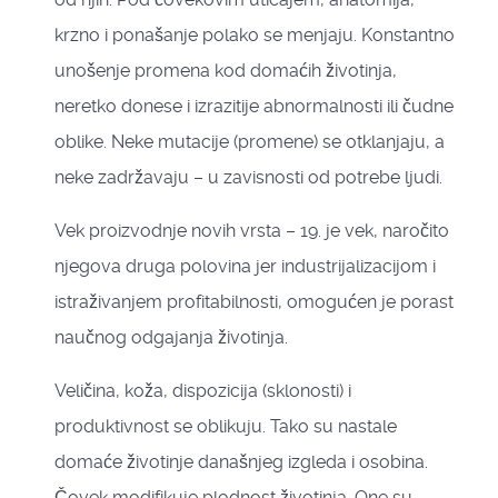
krzno i ponašanje polako se menjaju. Konstantno
unošenje promena kod domaćih životinja,
neretko donese i izrazitije abnormalnosti ili čudne
oblike. Neke mutacije (promene) se otklanjaju, a
neke zadržavaju – u zavisnosti od potrebe ljudi.
Vek proizvodnje novih vrsta – 19. je vek, naročito
njegova druga polovina jer industrijalizacijom i
istraživanjem profitabilnosti, omogućen je porast
naučnog odgajanja životinja.
Veličina, koža, dispozicija (sklonosti) i
produktivnost se oblikuju. Tako su nastale
domaće životinje današnjeg izgleda i osobina.
Čovek modifikuje plodnost životinja. One su