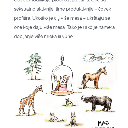
seksualno aktivnije, time produktivnije – čovek
profitira. Ukoliko je cilj više mesa – ukrštaju se
one koje daju više mesa. Tako je i ako je namera
dobijanje više mleka ili vune.