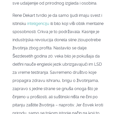
sve udaljenije od prirodnog izgleda i osobina.
Rene Dekart tvrdio je da samo ljudi imaju svest i
istinsku
inteligenciju
ili bilo koji viši oblik mentalne
sposobnosti. Crkva je to podržavala. Kasnije je
industrijska revolucija donela silne zloupotrebe
životinja zbog profita. Nastavilo se dalje.
Šezdesetih godina 20. veka bilo je pokušaja da
delfini nauče engleski jezik ubrizgavajući im LSD
za vreme testiranja. Savremeno društvo koje
propagira zdravu ishranu, brigu o životinjama,
zapravo s jedne strane se gnuša onoga što je
činjeno u prošlosti, ali suštinski ništa ne čini po
pitanju zaštite životinja – naprotiv. Jer čovek kroti
prirodu, samo se tokom istorije način na koji to