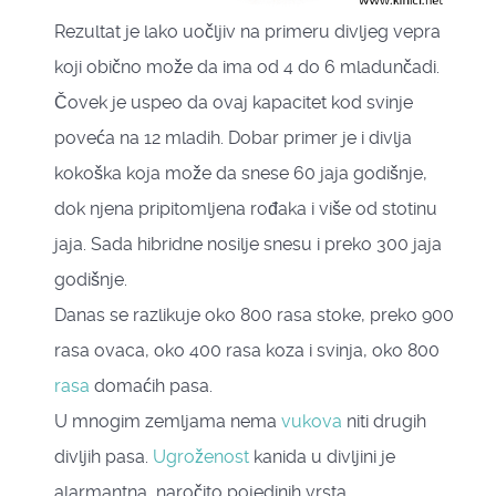
Rezultat je lako uočljiv na primeru divljeg vepra
koji obično može da ima od 4 do 6 mladunčadi.
Čovek je uspeo da ovaj kapacitet kod svinje
poveća na 12 mladih. Dobar primer je i divlja
kokoška koja može da snese 60 jaja godišnje,
dok njena pripitomljena rođaka i više od stotinu
jaja. Sada hibridne nosilje snesu i preko 300 jaja
godišnje.
Danas se razlikuje oko 800 rasa stoke, preko 900
rasa ovaca, oko 400 rasa koza i svinja, oko 800
rasa
domaćih pasa.
U mnogim zemljama nema
vukova
niti drugih
divljih pasa.
Ugroženost
kanida u divljini je
alarmantna, naročito pojedinih vrsta.