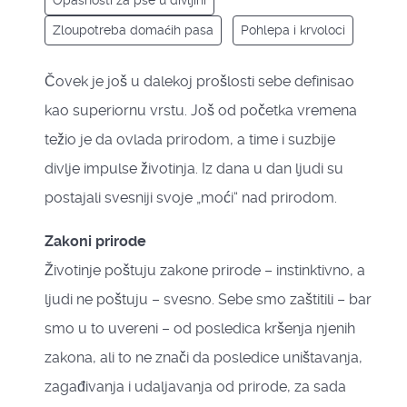
Opasnosti za pse u divljini
Zloupotreba domaćih pasa
Pohlepa i krvoloci
Čovek je još u dalekoj prošlosti sebe definisao
kao superiornu vrstu. Još od početka vremena
težio je da ovlada prirodom, a time i suzbije
divlje impulse životinja. Iz dana u dan ljudi su
postajali svesniji svoje „moći“ nad prirodom.
Zakoni prirode
Životinje poštuju zakone prirode – instinktivno, a
ljudi ne poštuju – svesno. Sebe smo zaštitili – bar
smo u to uvereni – od posledica kršenja njenih
zakona, ali to ne znači da posledice uništavanja,
zagađivanja i udaljavanja od prirode, za sada