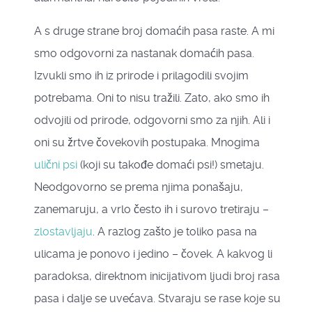
A s druge strane broj domaćih pasa raste. A mi
smo odgovorni za nastanak domaćih pasa.
Izvukli smo ih iz prirode i prilagodili svojim
potrebama. Oni to nisu tražili. Zato, ako smo ih
odvojili od prirode, odgovorni smo za njih. Ali i
oni su žrtve čovekovih postupaka. Mnogima
ulični psi
(koji su takođe domaći psi!) smetaju.
Neodgovorno se prema njima ponašaju,
zanemaruju, a vrlo često ih i surovo tretiraju –
zlostavljaju
. A razlog zašto je toliko pasa na
ulicama je ponovo i jedino – čovek. A kakvog li
paradoksa, direktnom inicijativom ljudi broj rasa
pasa i dalje se uvećava. Stvaraju se rase koje su