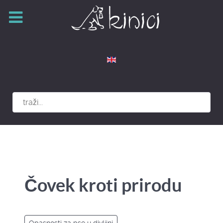
Izaberite vaš jezik
Čovek kroti prirodu