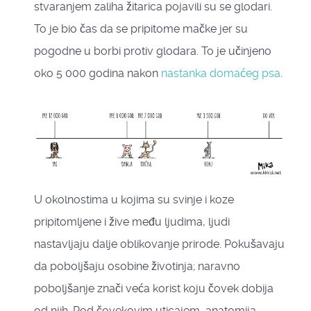
stvaranjem zaliha žitarica pojavili su se glodari.
To je bio čas da se pripitome mačke jer su
pogodne u borbi protiv glodara. To je učinjeno
oko 5 000 godina nakon
nastanka
domaćeg psa
.
U okolnostima u kojima su svinje i koze
pripitomljene i žive među ljudima, ljudi
nastavljaju dalje oblikovanje prirode. Pokušavaju
da poboljšaju osobine životinja; naravno
poboljšanje znači veća korist koju čovek dobija
od njih. Pod čovekovim uticajem, anatomija,