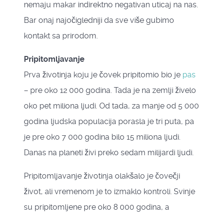
nemaju makar indirektno negativan uticaj na nas.
Bar onaj najočigledniji da sve više gubimo
kontakt sa prirodom.
Pripitomljavanje
Prva životinja koju je čovek pripitomio bio je
pas
– pre oko 12 000 godina. Tada je na zemlji živelo
oko pet miliona ljudi. Od tada, za manje od 5 000
godina ljudska populacija porasla je tri puta, pa
je pre oko 7 000 godina bilo 15 miliona ljudi.
Danas na planeti živi preko sedam milijardi ljudi.
Pripitomljavanje životinja olakšalo je čovečji
život, ali vremenom je to izmaklo kontroli. Svinje
su pripitomljene pre oko 8 000 godina, a