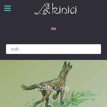
Izaberite vaš jezik
Zašto Kinici