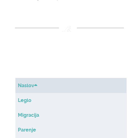
Naslov
Leglo
Migracija
Parenje