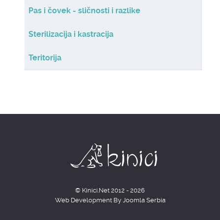
Pas i čovek - sličnosti i razlike
Sterilizacija i kastracija
Teritorija
© Kinici.Net 2012 - 2026
Web Development By
Joomla Serbia